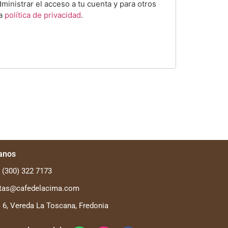
dministrar el acceso a tu cuenta y para otros
ra
política de privacidad
.
anos
 (300) 322 7173
tas@cafedelacima.com
 6, Vereda La Toscana, Fredonia