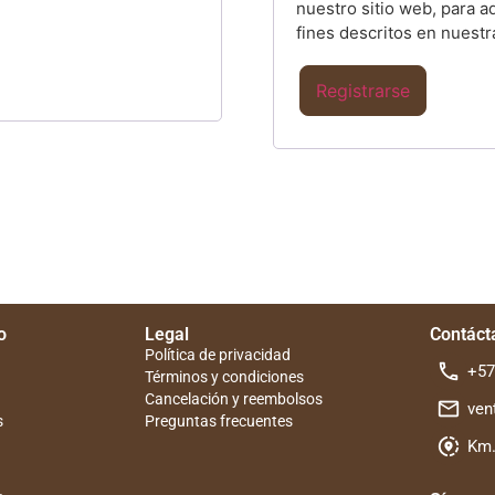
nuestro sitio web, para a
fines descritos en nuest
Registrarse
o
Legal
Contáct
Política de privacidad
+57
Términos y condiciones
Cancelación y reembolsos
ven
s
Preguntas frecuentes
Km.