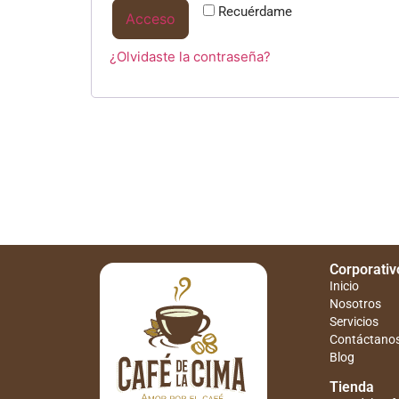
Recuérdame
Acceso
¿Olvidaste la contraseña?
Corporativ
Inicio
Nosotros
Servicios
Contáctano
Blog
Tienda