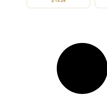
$
13.24