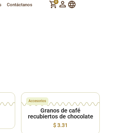
0
s
Contáctanos
Tour del
Café
☕️
Accesorios
Granos de café
recubiertos de chocolate
$
3.31