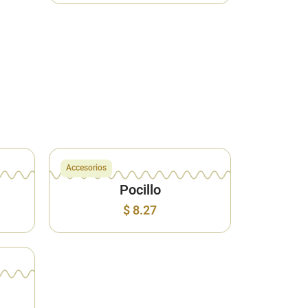
Accesorios
Pocillo
$
8.27