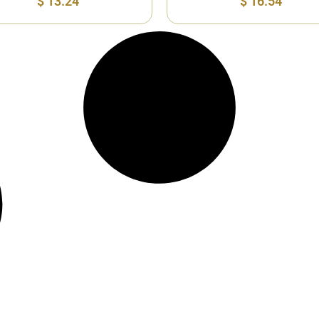
$
13.24
$
16.54