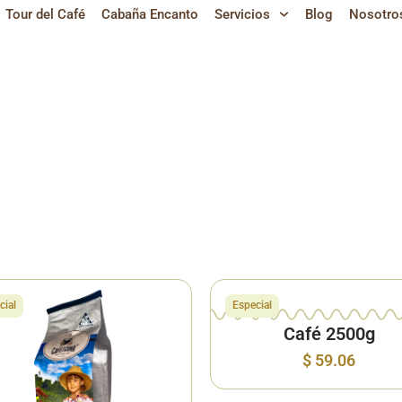
Tour del Café
Cabaña Encanto
Servicios
Blog
Nosotro
da
Exterior
🌎
Cabaña
Encanto
🌤️
cial
Especial
Café 2500g
$
59.06