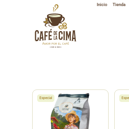
Inicio
Tienda
Tienda
Colombia
🇨🇴
Tien
Especial
Espe